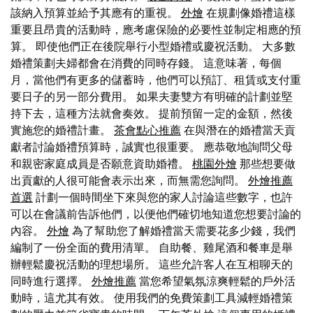
該納入預算並給予其應有的重視。
外燴
在規劃像婚禮這樣
重要且昂貴的活動時，應考慮保險的必要性並制定相應的預
算。 即使他們正在後院舉行小型婚禮或慶祝活動。 大多數
婚禮策劃夫婦都會在消費的同時存錢。 這意味著，每個
月，當他們有更多的儲蓄時，他們可以預訂、租賃或支付重
要日子的另一部分費用。 如果夫妻雙方有明確的計劃並堅
持下去，這種方法就會奏效。 提前預留一定的金額，然後
實施您的婚禮計畫。
茶會點心推薦
在與潛在的婚禮當天貢
獻者討論婚禮預算時，誠實也很重要。 應恭敬地詢問父母
和親密家庭成員是否願意資助婚禮。
桃園外燴
那些想要做
出貢獻的人很可能會表示出來，而無需您詢問。
外燴推薦
首選
計劃一個時間坐下來與您的家人討論這些數字，也許
可以在會議前告訴他們，以便他們確切地知道您想要討論的
內容。
外燴
為了幫助您了解婚禮當天需要花多少錢，我們
編制了一份全面的費用清單。 自助餐、雞尾酒和餐車是舉
辦輕鬆慶祝活動的理想場所。 這些允許客人在互相聊天的
同時進行選擇。
外燴推薦
當您希望氣氛涼爽輕鬆的戶外活
動時，這尤其有效。 使用我們的免費策劃工具減輕婚禮策