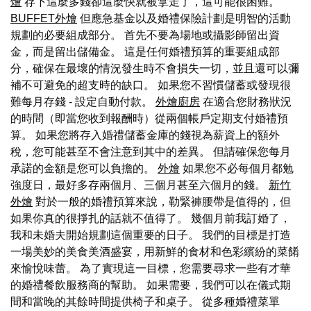
燴
存下這麼多錢卻這麼快就被拿走了，這可能很困難。
BUFFET外燴
但應急基金以及婚禮保險計劃是明智的活動
規劃的必要組成部分。 首先不要為場地或攝影師留出資
金，而是留出儲備金。 這是任何婚禮預算的重要組成部
分，確保在最壞的情況發生時不會損失一切，並且還可以彌
補不可避免的超支時的缺口。 如果您不習慣儲蓄或發現很
難每月存錢 - 設定自動付款。
外燴廚房
在適合您財務狀況
的時間（即當您收到報酬時）從兩個帳戶定期支付婚禮預
算。 如果您將存入婚禮儲蓄金庫的錢視為薪資上的額外
稅，您可能甚至不會注意到其中的差異。 但請確保您每月
承諾的金額是您可以負擔的。
外燴
如果您不必每個月都勉
強度日，最好多存兩個月、三個月甚至六個月的錢。
新竹
外燴
對於一般的婚禮預算來說，勒緊褲腰帶是值得的，但
如果你真的很掙扎的話就不值得了。 幾個月前我訂婚了，
我和未婚夫開始規劃這個重要的日子。 我們的目標是打造
一場美妙的美食美酒盛宴，用新鮮的食材和色彩繽紛的菜餚
來愉悅味蕾。 為了實現這一目標，您需要尋求一些有才華
的婚禮餐飲服務商的幫助。 如果需要，我們可以在儀式期
間和當晚的其餘時間提供椅子和桌子。 從多種婚禮菜單