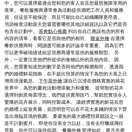
中，您可以選擇最適合您和您的客人並且您最想無限享用的
菜單。 餐飲服務商通常會為活動提供酒吧工作人員和服務
員，但這並不能保證，而且可能比自己組織團隊更昂貴。
另請檢查活動當天您還需要哪些其他詳細資訊以及它們是否
包含在計劃中。
茶會點心推薦
列出你自己應該包含的所有
內容的清單，看看它是否與他們的相符。
辦桌外燴
在選擇
餐飲供應商時，閱讀盡可能多的評論非常重要。 因為它們
可以更準確地描述給定供應商通常提供的服務類型。 另
外，一定要注意他們所提供的食物以外的其他內容。 因
此，您需要知道您的數字是否與他們的報價相符。 透過我
們的婚禮鮮花指南，在不超出預算的情況下為您的大喜之日
增添浪漫氣息。
下午茶外燴
讓自己沉浸在價格實惠的插花
世界中，為您的慶祝活動增添魅力和優雅。 從明智的花卉
選擇到創意佈置理念，我們提供實用技巧，幫助您實現令人
驚嘆的花卉展示，同時控製成本。 讓經濟實惠的鮮花在您
的婚禮上綻放美麗，並證明您可以在不花太多錢的情況下營
造出身臨其境的氛圍。 要避免的最大婚禮預算錯誤之一就
是不計劃蜜月。 即使你沒有全力以赴，沒有去狩獵或飛往
荒島，你也可以保持低調。
餐廳外燴
即便如此，蜜月也應