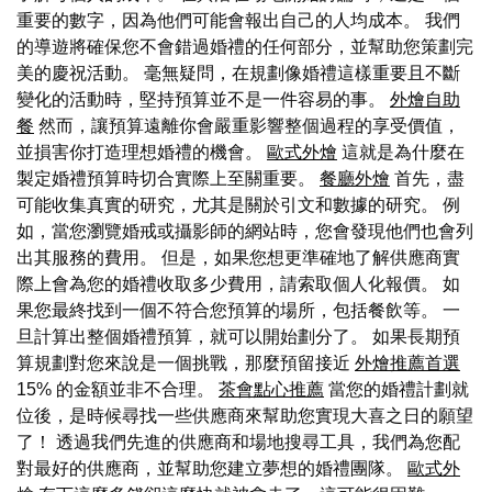
重要的數字，因為他們可能會報出自己的人均成本。 我們
的導遊將確保您不會錯過婚禮的任何部分，並幫助您策劃完
美的慶祝活動。 毫無疑問，在規劃像婚禮這樣重要且不斷
變化的活動時，堅持預算並不是一件容易的事。
外燴自助
餐
然而，讓預算遠離你會嚴重影響整個過程的享受價值，
並損害你打造理想婚禮的機會。
歐式外燴
這就是為什麼在
製定婚禮預算時切合實際上至關重要。
餐廳外燴
首先，盡
可能收集真實的研究，尤其是關於引文和數據的研究。 例
如，當您瀏覽婚戒或攝影師的網站時，您會發現他們也會列
出其服務的費用。 但是，如果您想更準確地了解供應商實
際上會為您的婚禮收取多少費用，請索取個人化報價。 如
果您最終找到一個不符合您預算的場所，包括餐飲等。 一
旦計算出整個婚禮預算，就可以開始劃分了。 如果長期預
算規劃對您來說是一個挑戰，那麼預留接近
外燴推薦首選
15% 的金額並非不合理。
茶會點心推薦
當您的婚禮計劃就
位後，是時候尋找一些供應商來幫助您實現大喜之日的願望
了！ 透過我們先進的供應商和場地搜尋工具，我們為您配
對最好的供應商，並幫助您建立夢想的婚禮團隊。
歐式外