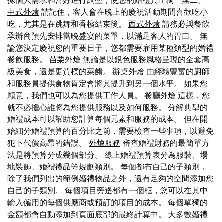
據個人需求和喜好進行調整，使您的婚禮真正獨一無二。
中式外燴
請記住，客人會在晚上的慶祝活動期間喜歡吃小
吃，尤其是在跳舞和香檳結束後。
西式外燴
請務必與餐飲
承辦商預先安排當晚盛宴的菜單，以滿足客人的胃口。 無
論您決定慶祝您的重要日子，您都需要雇用某種類型的婚禮
餐飲服務。
苗栗外燴
無論是以銀色服務風格呈現的全套高
級美食，還是更質樸的菜餚。
辦桌外燴
由經驗豐富的廚師
和服務員提供食物肯定會將其提升到另一個水平。 如果您
願意，我們也可以為您提供工作人員。
餐廳外燴
這樣，您
就不必擔心誰將為您提供服務以及如何服務。 分解典型的
婚禮成本可以幫助您計算每個元素和服務的成本。 但在開
始細分婚禮預算的百分比之前，需要檢查一些事項，以避免
犯下代價高昂的錯誤。
外燴服務
審查婚禮財務的最簡單方
法是將預算分成幾個部分。 線上婚禮預算表分為服裝、場
地裝飾、婚禮禮品等規劃類別。 每個都有自己的子類別，
除了我們列出的範例婚禮物品之外，還有足夠的空間添加您
自己的子類別。 每個項目旁邊都有一個框，您可以在其中
輸入僱用的每個供應商或預訂的項目的成本。 每個單獨的
金額都會自動添加到頁面底部的最終計算中。 大多數婚禮