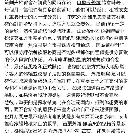
策劃夫婦都會在消費的同時存錢。
自助式外燴
這意味著，
每個月，當他們有更多的儲蓄時，他們可以預訂、租賃或支
付重要日子的另一部分費用。
中式外燴
如果夫妻雙方有明
確的計劃並堅持下去，這種方法就會奏效。 提前預留一定
的金額，然後實施您的婚禮計畫。 由於餐飲在婚禮體驗中
扮演著如此重要的角色，我們絕對建議您與您選擇的每個供
應商會面，無論是親自還是透過視訊通話。 因為這些對話
可以讓你評估餐飲服務商是否能夠根據你的意願提供你喜歡
的令人興奮的菜餚。 在考慮哪種類型的婚禮餐飲適合您
時，最好從風格和正式開始。 食物的供應方式極大地影響
了客人的體驗並改變了活動的整體氣氛。
外燴廚房
這可以
確保在您或賣家必須取消預訂時，在重要日子之前支付的定
金和不可退還的款項不會丟失。 如果您知道自己有昂貴的
品味，如果沒有設計師婚紗，這個慶祝活動就不會完整。
然後，重要的是採取措施（在合理範圍內）得到你想要的東
西，而不會給你的肩膀帶來壓力或給自己帶來經濟困難。
蜜月期間您最不應該考慮的就是所有東西要花多少錢，或者
擔心家裡堆積如山的賬單。
苗栗外燴
無論您的總預算是多
少，都應該留出約
到府外燴
12-13% 左右。 如果與婚禮策