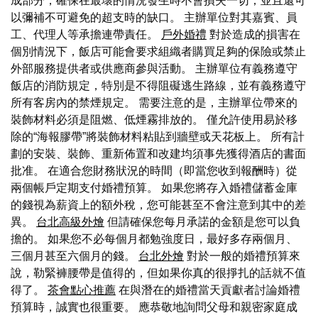
成部分，確保在最壞的情況發生時不會損失一切，並且還可
以彌補不可避免的超支時的缺口。 主辦單位對其嘉賓、員
工、代理人等承擔連帶責任。
戶外婚禮
對於造成的損害在
個別情況下，飯店可能會要求組織者購買足夠的保險或禁止
外部服務提供者或供應商參與活動。 主辦單位有義務遵守
飯店的消防規定，特別是不得阻礙逃生路線，並有義務遵守
所有客房內的禁煙規定。 需要注意的是，主辦單位帶來的
裝飾材料必須是阻燃、低煙霧排放的。 僅允許使用易於移
除的“海報膠帶”將裝飾材料粘貼到牆壁或天花板上。 所有計
劃的安裝、裝飾、重新佈置和改建均須事先獲得酒店的書面
批准。 在適合您財務狀況的時間（即當您收到報酬時）從
兩個帳戶定期支付婚禮預算。 如果您將存入婚禮儲蓄金庫
的錢視為薪資上的額外稅，您可能甚至不會注意到其中的差
異。
台北高級外燴
但請確保您每月承諾的金額是您可以負
擔的。 如果您不必每個月都勉強度日，最好多存兩個月、
三個月甚至六個月的錢。
台北外燴
對於一般的婚禮預算來
說，勒緊褲腰帶是值得的，但如果你真的很掙扎的話就不值
得了。
茶會點心推薦
在與潛在的婚禮當天貢獻者討論婚禮
預算時，誠實也很重要。 應恭敬地詢問父母和親密家庭成