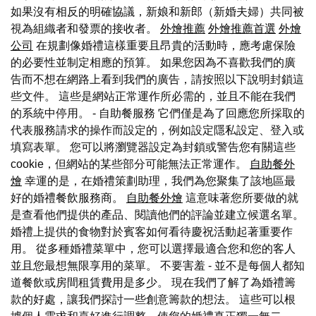
如果沒有相反的明確協議，新娘和新郎（新婚夫婦）共同被
視為組織者和發票的接收者。
外燴推薦
外燴推薦首選
外燴
公司
在規劃像婚禮這樣重要且昂貴的活動時，應考慮保險
的必要性並制定相應的預算。 如果您因為不喜歡我們的廣
告而不想在網路上看到我們的廣告，請按照以下說明封鎖這
些文件。 這些是網站正常運作所必需的，並且不能在我們
的系統中停用。 - 自助餐服務 它們僅是為了回應您所採取的
代表服務請求的操作而設定的，例如設定隱私設定、登入或
填寫表單。 您可以將瀏覽器設定為封鎖或警告您有關這些
cookie，但網站的某些部分可能無法正常運作。
自助餐外
燴
幸運的是，在婚禮策劃助理，我們為您聚集了該地區最
好的婚禮餐飲服務商。
自助餐外燴
這意味著您所要做的就
是查看他們提供的產品、閱讀他們的評論並建立候選名單。
婚禮上提供的食物對於賓客如何看待慶祝活動起著重要作
用。 從多種婚禮菜單中，您可以選擇最適合您和您的客人
並且您最想無限享用的菜單。 不要害羞 - 並不是每個人都知
道餐飲或房間租賃費用是多少。 現在我們了解了為婚禮籌
款的好處，讓我們探討一些創意籌款的想法。 這些可以根