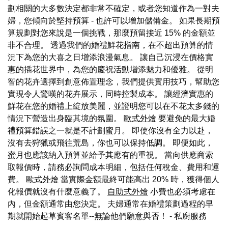
劃相關的大多數決定都非常不確定，或者您知道作為一對夫
婦，您傾向於堅持預算 - 也許可以增加儲備金。 如果長期預
算規劃對您來說是一個挑戰，那麼預留接近 15% 的金額並
非不合理。 透過我們的婚禮鮮花指南，在不超出預算的情
況下為您的大喜之日增添浪漫氣息。 讓自己沉浸在價格實
惠的插花世界中，為您的慶祝活動增添魅力和優雅。 從明
智的花卉選擇到創意佈置理念，我們提供實用技巧，幫助您
實現令人驚嘆的花卉展示，同時控製成本。 讓經濟實惠的
鮮花在您的婚禮上綻放美麗，並證明您可以在不花太多錢的
情況下營造出身臨其境的氛圍。
歐式外燴
要避免的最大婚
禮預算錯誤之一就是不計劃蜜月。 即使你沒有全力以赴，
沒有去狩獵或飛往荒島，你也可以保持低調。 即便如此，
蜜月也應該納入預算並給予其應有的重視。 當向供應商索
取報價時，請務必詢問成本明細，包括任何稅金、費用和運
費。
歐式外燴
當實際金額最終可能高出 20% 時，獲得個人
化報價就沒有什麼意義了。
自助式外燴
小費也必須考慮在
內，但金額通常由您決定。 夫婦通常在婚禮策劃過程的早
期就開始起草賓客名單--無論他們願意與否！
- 私廚服務