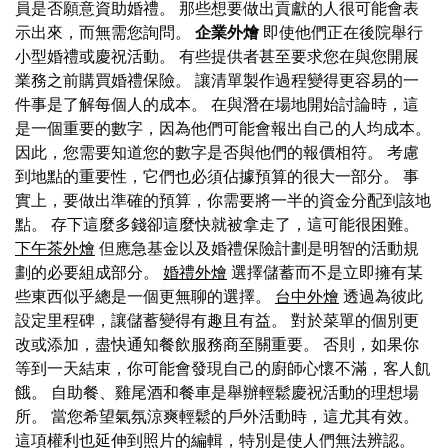
員是否願意資助婚禮。 那些想要做出貢獻的人很可能會表
示出來，而無需您詢問。
企業外燴
即使他們正在後院舉行
小型婚禮或慶祝活動。 有些提供者甚至要求您在與您開展
業務之前購買婚禮保險。 讓清單製作過程變得更容易的一
件事是了解每個人的成本。 在與潛在場地開始討論時，這
是一個重要的數字，因為他們可能會報出自己的人均成本。
因此，您需要知道您的數字是否與他們的報價相符。 考慮
到地點的重要性，它們也必須佔據預算的很大一部分。 事
實上，要做出準確的預算，你需要將一半的資金分配到該地
點。 存下這麼多錢卻這麼快就被拿走了，這可能很困難。
下午茶外燴
但應急基金以及婚禮保險計劃是明智的活動規
劃的必要組成部分。
婚禮外燴
選擇儲蓄而不是立即擁有某
些東西似乎總是一個更無聊的選擇。
台中外燴
透過為彼此
設定里程碑，讓儲蓄變得有趣且有益。 對於菜單的個別更
改或添加，盡快通知餐飲服務商至關重要。 否則，如果你
等到一天結束，你可能會發現自己的廚師心懷不滿，客人飢
餓。 自助餐、雞尾酒和餐車是舉辦輕鬆慶祝活動的理想場
所。 當您希望氣氛涼爽輕鬆的戶外活動時，這尤其有效。
這項權利也延伸到照片的編輯，特別是使人們無法辨認。